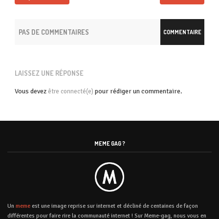
PAS DE COMMENTAIRES
COMMENTAIRE
LAISSEZ UNE RÉPONSE
Vous devez
pour rédiger un commentaire.
être connecté(e)
MEME GAG ?
Un
meme
est une image reprise sur internet et décliné de centaines de façon
différentes pour faire rire la communauté internet ! Sur Meme-gag, nous vous en