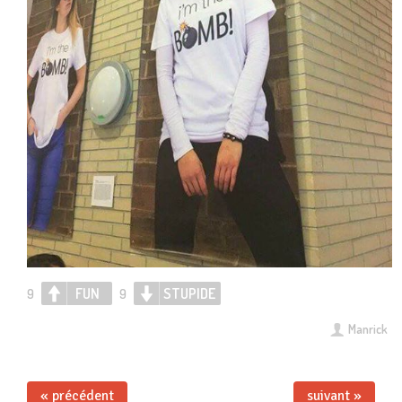
FUN
STUPIDE
9
9
Manrick
« précédent
suivant »