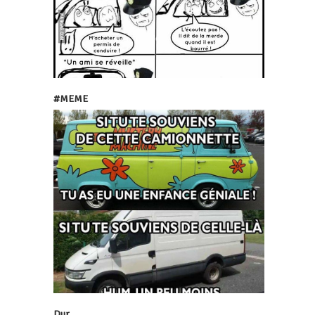
#MEME
Dur