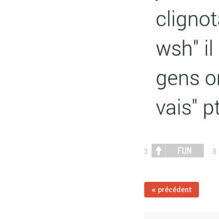
FUN
3
8
« précédent