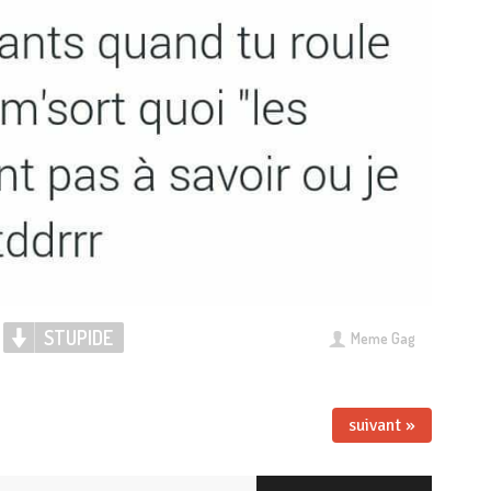
STUPIDE
Meme Gag
suivant »