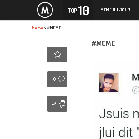
10
TOP
MEME DU JOUR
Meme
>
#MEME
#MEME
0
-5