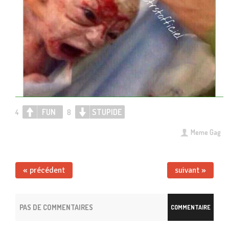
FUN
STUPIDE
4
8
Meme Gag
« précédent
suivant »
PAS DE COMMENTAIRES
COMMENTAIRE