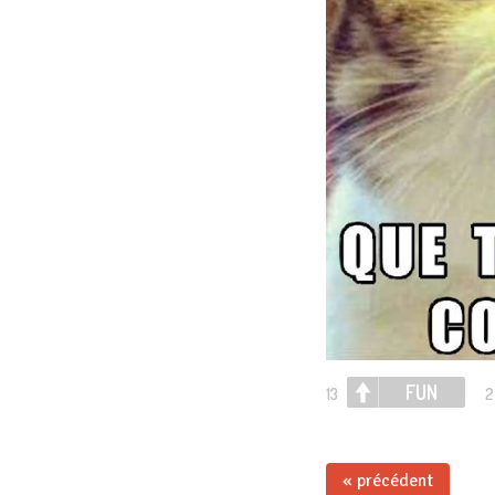
FUN
13
2
« précédent