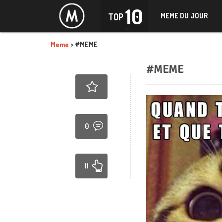
10
TOP
MEME DU JOUR
Meme
>
#MEME
#MEME
0
11