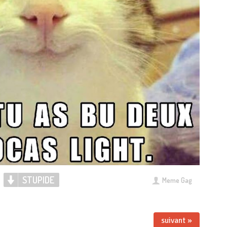
STUPIDE
Meme Gag
suivant »