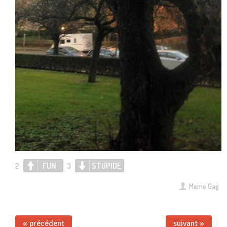
FUN
STUPIDE
2
3
Meme Gag
« précédent
suivant »