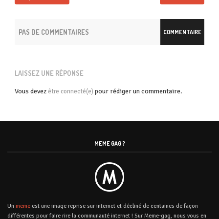
PAS DE COMMENTAIRES
COMMENTAIRE
LAISSEZ UNE RÉPONSE
Vous devez
pour rédiger un commentaire.
être connecté(e)
MEME GAG ?
Un
meme
est une image reprise sur internet et décliné de centaines de façon
différentes pour faire rire la communauté internet ! Sur Meme-gag, nous vous en