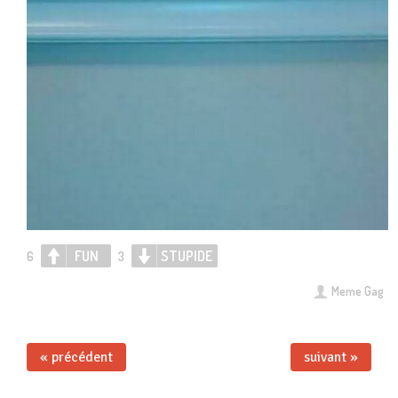
FUN
STUPIDE
6
3
Meme Gag
« précédent
suivant »