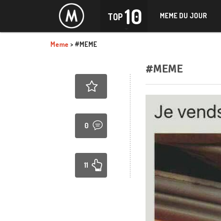
10
TOP
MEME DU JOUR
Meme
>
#MEME
#MEME
0
11