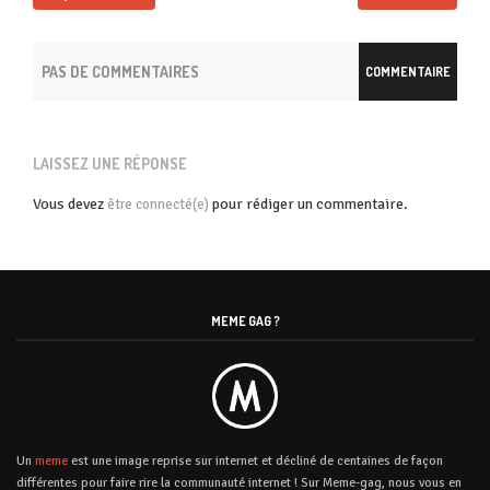
PAS DE COMMENTAIRES
COMMENTAIRE
LAISSEZ UNE RÉPONSE
Vous devez
pour rédiger un commentaire.
être connecté(e)
MEME GAG ?
Un
meme
est une image reprise sur internet et décliné de centaines de façon
différentes pour faire rire la communauté internet ! Sur Meme-gag, nous vous en