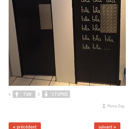
FUN
STUPIDE
4
3
Meme Gag
« précédent
suivant »