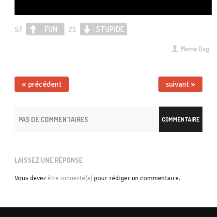
FUN
STUPIDE
57
25
Meme Gag
« précédent
suivant »
PAS DE COMMENTAIRES
COMMENTAIRE
LAISSEZ UNE RÉPONSE
Vous devez
pour rédiger un commentaire.
être connecté(e)