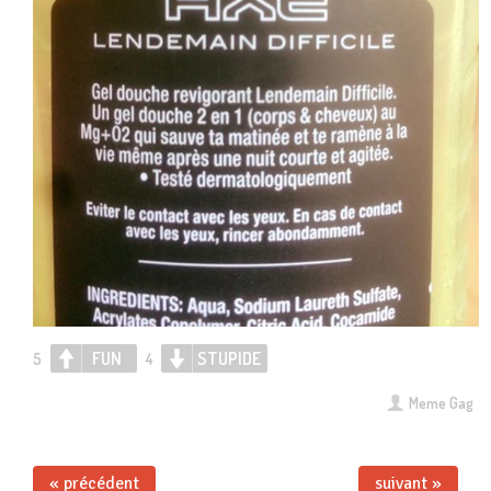
FUN
STUPIDE
5
4
Meme Gag
« précédent
suivant »