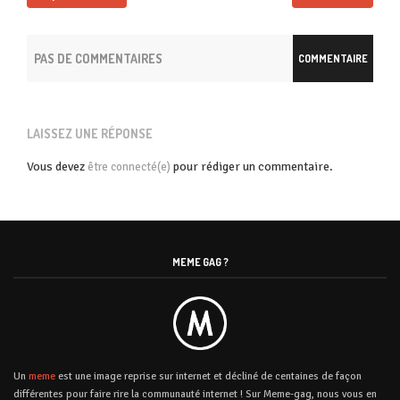
PAS DE COMMENTAIRES
COMMENTAIRE
LAISSEZ UNE RÉPONSE
Vous devez
pour rédiger un commentaire.
être connecté(e)
MEME GAG ?
Un
meme
est une image reprise sur internet et décliné de centaines de façon
différentes pour faire rire la communauté internet ! Sur Meme-gag, nous vous en