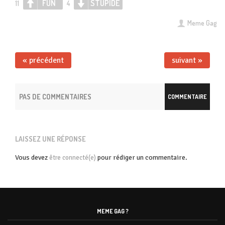
FUN
STUPIDE
11
4
Meme Gag
« précédent
suivant »
PAS DE COMMENTAIRES
COMMENTAIRE
LAISSEZ UNE RÉPONSE
Vous devez
pour rédiger un commentaire.
être connecté(e)
MEME GAG ?