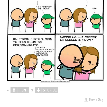
FUN
STUPIDE
4
3
Meme Gag