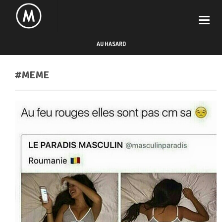
Toggle
naviga
AU HASARD
#MEME