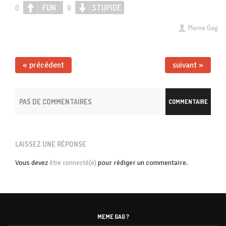
FUN
STUPIDE
0
9
Meme Gag
« précédent
suivant »
PAS DE COMMENTAIRES
COMMENTAIRE
LAISSEZ UNE RÉPONSE
Vous devez
pour rédiger un commentaire.
être connecté(e)
MEME GAG ?