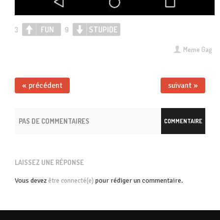
FUN
STUPIDE
3
9
Meme Gag
« précédent
suivant »
PAS DE COMMENTAIRES
COMMENTAIRE
LAISSEZ UNE RÉPONSE
Vous devez
pour rédiger un commentaire.
être connecté(e)