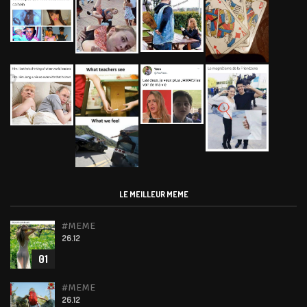
LE MEILLEUR MEME
#MEME
26.12
01
#MEME
26.12