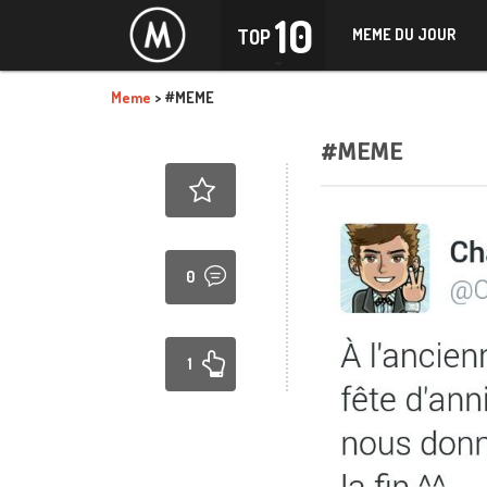
10
TOP
MEME DU JOUR
Meme
>
#MEME
#MEME
0
1