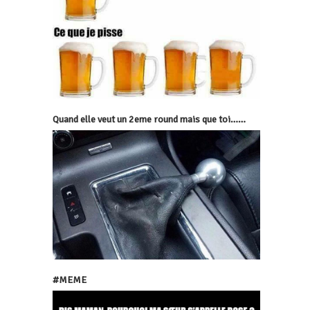
Quand elle veut un 2eme round mais que toi……
#MEME