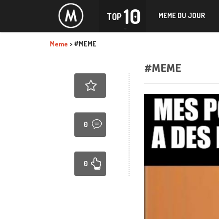
10
TOP
MEME DU JOUR
Meme
>
#MEME
#MEME
0
0