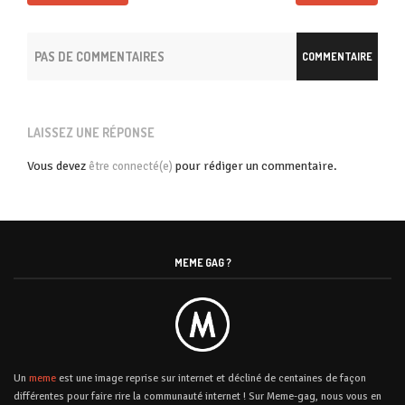
PAS DE COMMENTAIRES
COMMENTAIRE
LAISSEZ UNE RÉPONSE
Vous devez
pour rédiger un commentaire.
être connecté(e)
MEME GAG ?
Un
meme
est une image reprise sur internet et décliné de centaines de façon
différentes pour faire rire la communauté internet ! Sur Meme-gag, nous vous en