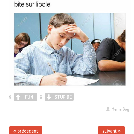
FUN
STUPIDE
9
6
Meme Gag
« précédent
suivant »