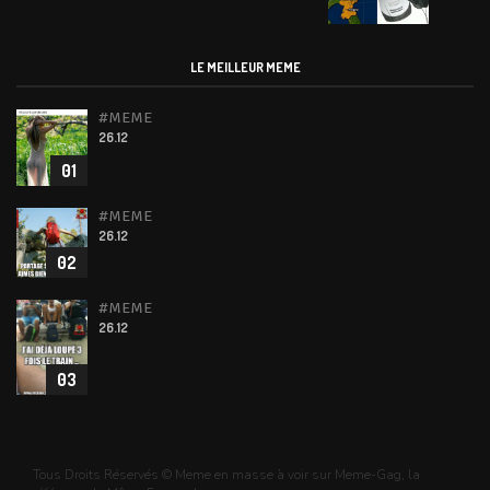
LE MEILLEUR MEME
#MEME
26.12
01
#MEME
26.12
02
#MEME
26.12
03
Tous Droits Réservés © Meme en masse à voir sur Meme-Gag, la