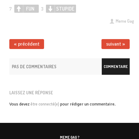
FUN
STUPIDE
7
3
Meme Gag
« précédent
suivant »
PAS DE COMMENTAIRES
COMMENTAIRE
LAISSEZ UNE RÉPONSE
Vous devez
pour rédiger un commentaire.
être connecté(e)
MEME GAG ?