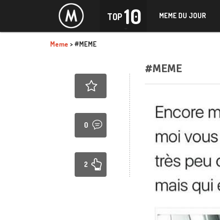
10
TOP
MEME DU JOUR
Meme
>
#MEME
#MEME
0
2