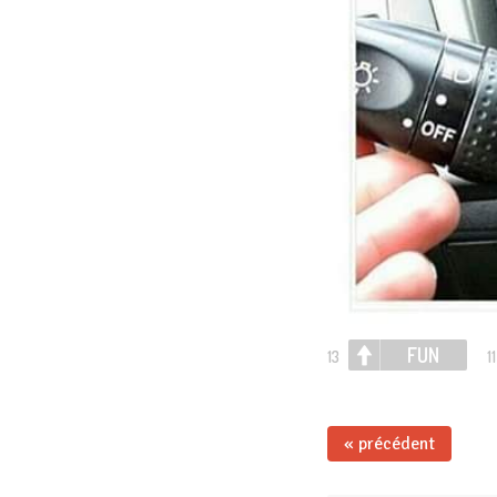
FUN
13
11
« précédent