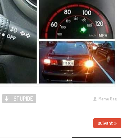
STUPIDE
Meme Gag
suivant »